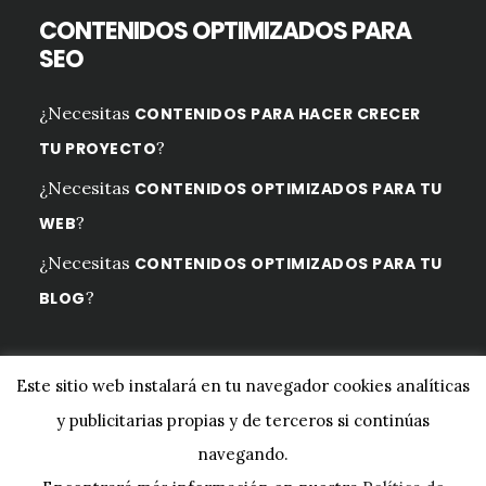
CONTENIDOS OPTIMIZADOS PARA
SEO
¿Necesitas
CONTENIDOS PARA HACER CRECER
?
TU PROYECTO
¿Necesitas
CONTENIDOS OPTIMIZADOS PARA TU
?
WEB
¿Necesitas
CONTENIDOS OPTIMIZADOS PARA TU
?
BLOG
Este sitio web instalará en tu navegador cookies analíticas
y publicitarias propias y de terceros si continúas
Copyright © 2026 ·
Digital Pro
en
Genesis Framework
·
navegando.
WordPress
·
Iniciar sesión