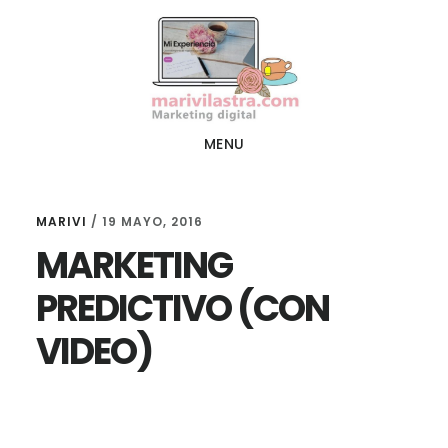
Ir
Ir
al
al
contenido
pie
principal
de
página
MENU
MARIVI
/
19 MAYO, 2016
MARKETING
PREDICTIVO (CON
VIDEO)