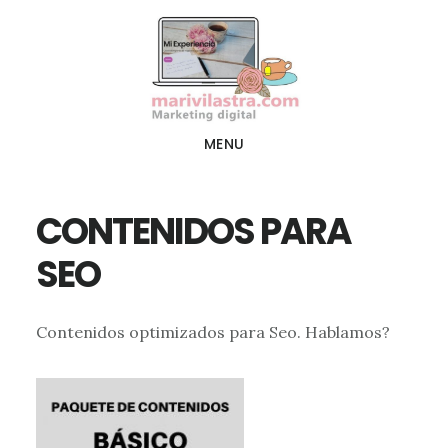
Ir
Ir
al
al
contenido
pie
principal
de
página
MENU
CONTENIDOS PARA
SEO
Contenidos optimizados para Seo. Hablamos?