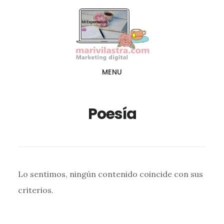
Ir
Ir
al
al
contenido
pie
principal
de
página
MENU
Poesía
Lo sentimos, ningún contenido coincide con sus
criterios.