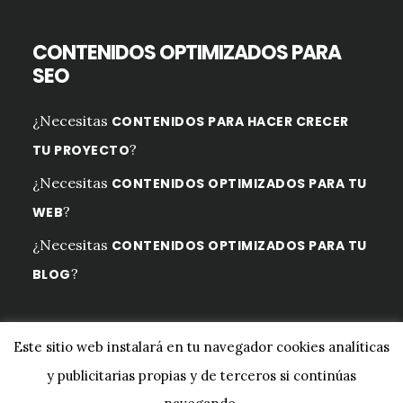
CONTENIDOS OPTIMIZADOS PARA
SEO
¿Necesitas
CONTENIDOS PARA HACER CRECER
?
TU PROYECTO
¿Necesitas
CONTENIDOS OPTIMIZADOS PARA TU
?
WEB
¿Necesitas
CONTENIDOS OPTIMIZADOS PARA TU
?
BLOG
Este sitio web instalará en tu navegador cookies analíticas
y publicitarias propias y de terceros si continúas
Copyright © 2026 ·
Digital Pro
en
Genesis Framework
·