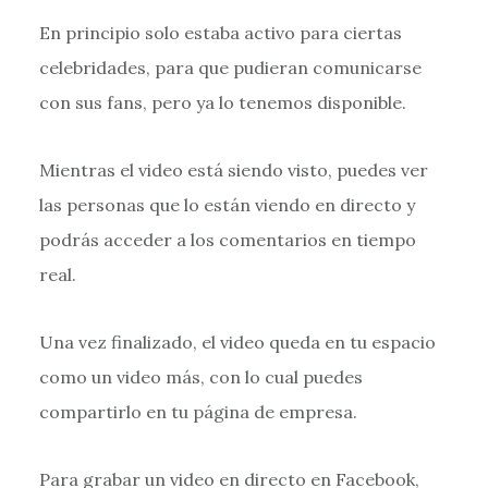
En principio solo estaba activo para ciertas
celebridades, para que pudieran comunicarse
con sus fans, pero ya lo tenemos disponible.
Mientras el video está siendo visto, puedes ver
las personas que lo están viendo en directo y
podrás acceder a los comentarios en tiempo
real.
Una vez finalizado, el video queda en tu espacio
como un video más, con lo cual puedes
compartirlo en tu página de empresa.
Para grabar un video en directo en Facebook,