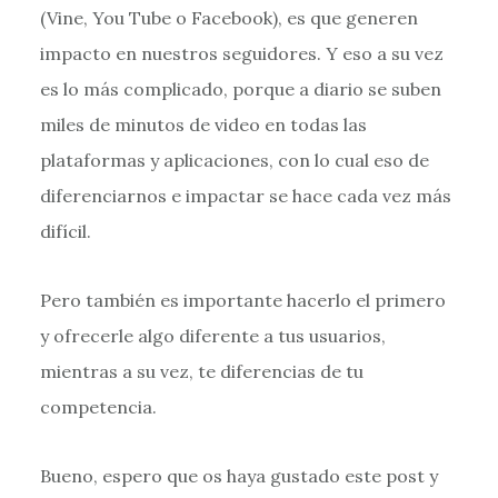
(Vine, You Tube o Facebook), es que generen
impacto en nuestros seguidores. Y eso a su vez
es lo más complicado, porque a diario se suben
miles de minutos de video en todas las
plataformas y aplicaciones, con lo cual eso de
diferenciarnos e impactar se hace cada vez más
difícil.
Pero también es importante hacerlo el primero
y ofrecerle algo diferente a tus usuarios,
mientras a su vez, te diferencias de tu
competencia.
Bueno, espero que os haya gustado este post y