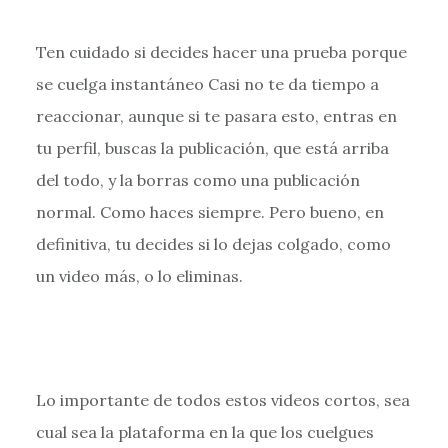
Ten cuidado si decides hacer una prueba porque
se cuelga instantáneo Casi no te da tiempo a
reaccionar, aunque si te pasara esto, entras en
tu perfil, buscas la publicación, que está arriba
del todo, y la borras como una publicación
normal. Como haces siempre. Pero bueno, en
definitiva, tu decides si lo dejas colgado, como
un video más, o lo eliminas.
Lo importante de todos estos videos cortos, sea
cual sea la plataforma en la que los cuelgues