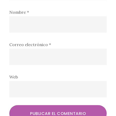
Nombre
*
Correo electrónico
*
Web