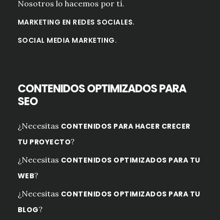
Nosotros lo hacemos por tí.
.
MARKETING EN REDES SOCIALES
.
SOCIAL MEDIA MARKETING
CONTENIDOS OPTIMIZADOS PARA
SEO
¿Necesitas
CONTENIDOS PARA HACER CRECER
?
TU PROYECTO
¿Necesitas
CONTENIDOS OPTIMIZADOS PARA TU
?
WEB
¿Necesitas
CONTENIDOS OPTIMIZADOS PARA TU
?
BLOG