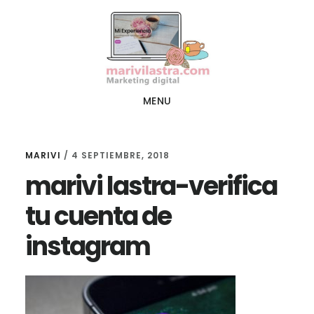
Ir
Ir
al
al
contenido
pie
principal
de
página
MENU
MARIVI
/
4 SEPTIEMBRE, 2018
marivi lastra-verifica
tu cuenta de
instagram