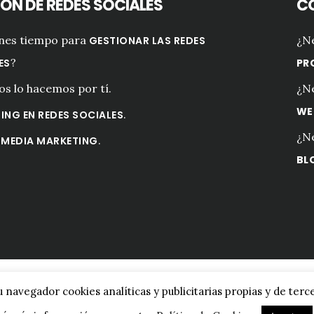
ÓN DE REDES SOCIALES
CO
enes tiempo para
¿N
GESTIONAR LAS REDES
?
ES
PR
s lo hacemos por tí.
¿N
WE
.
ING EN REDES SOCIALES
¿N
.
 MEDIA MARKETING
BL
ht © 2026 ·
Digital Pro
en
Genesis Framework
·
WordPress
·
Inici
tu navegador cookies analíticas y publicitarias propias y de ter
TAL EN ZAMORA
CONTACTO
POLÍTICA DE COOKIES
POLÍTI