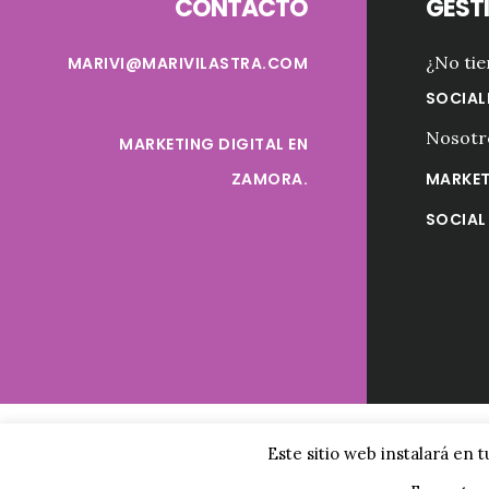
CONTACTO
GESTI
¿No ti
MARIVI@MARIVILASTRA.COM
SOCIAL
Nosotro
MARKETING DIGITAL EN
ZAMORA.
MARKET
SOCIAL
Copyrig
Este sitio web instalará en 
MARKETING DIGI