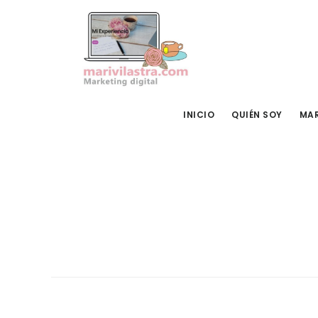
Ir
Ir
al
al
contenido
pie
principal
de
página
INICIO
QUIÉN SOY
MAR