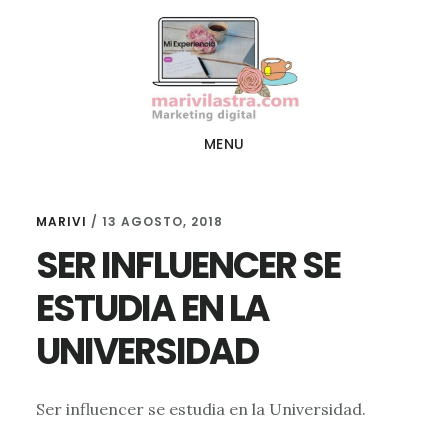
Ir
Ir
al
al
contenido
pie
principal
de
página
MENU
MARIVI
/
13 AGOSTO, 2018
SER INFLUENCER SE
ESTUDIA EN LA
UNIVERSIDAD
Ser influencer se estudia en la Universidad.