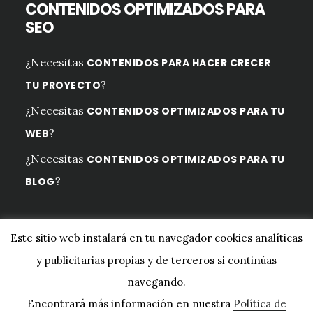
CONTENIDOS OPTIMIZADOS PARA
SEO
¿Necesitas
CONTENIDOS PARA HACER CRECER
?
TU PROYECTO
¿Necesitas
CONTENIDOS OPTIMIZADOS PARA TU
?
WEB
¿Necesitas
CONTENIDOS OPTIMIZADOS PARA TU
?
BLOG
Este sitio web instalará en tu navegador cookies analíticas
y publicitarias propias y de terceros si continúas
Copyright © 2026 ·
Digital Pro
en
Genesis Framework
·
navegando.
WordPress
·
Iniciar sesión
Encontrará más información en nuestra
Política de