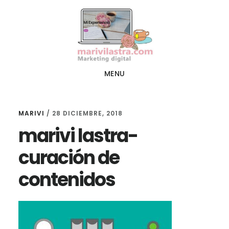
Ir
Ir
al
al
contenido
pie
principal
de
página
MENU
MARIVI
/
28 DICIEMBRE, 2018
marivi lastra-
curación de
contenidos