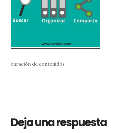
curación de contenidos
Interacciones
con
los
Deja una respuesta
lectores