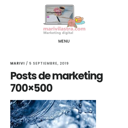
Ir
Ir
al
al
contenido
pie
principal
de
página
MENU
MARIVI
/
5 SEPTIEMBRE, 2019
Posts de marketing
700×500