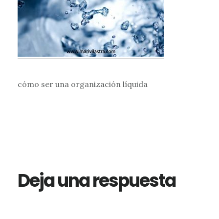
cómo ser una organización líquida
Interacciones
con
los
Deja una respuesta
lectores