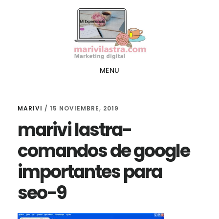
Ir
Ir
al
al
contenido
pie
principal
de
página
MENU
MARIVI
/
15 NOVIEMBRE, 2019
marivi lastra-
comandos de google
importantes para
seo-9