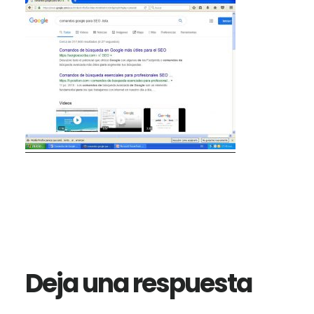
Interacciones
con
los
Deja una respuesta
lectores