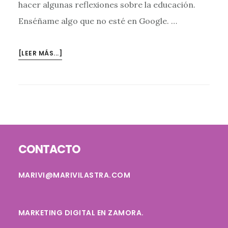
hacer algunas reflexiones sobre la educación.
Enséñame algo que no esté en Google. …
ACERCA
[LEER MÁS...]
DEENSÉÑAME
ALGO
QUE
NO
ESTÉ
EN
Footer
GOOGLE.
CONTACTO
REFLEXIONES
SOBRE
MARIVI@MARIVILASTRA.COM
EDUCACIÓN
MARKETING DIGITAL EN ZAMORA.