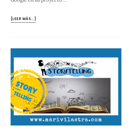
Google en su proyecto …
ACERCA
[LEER MÁS...]
DEMI
PARTICIPACIÓN
EN
GOOGLE
ACTÍVATE