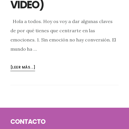
VIDEO)
Hola a todos. Hoy os voy a dar algunas claves
de por qué tienes que centrarte en las
emociones. 1. Sin emoción no hay conversión. El
mundo ha …
ACERCA
[LEER MÁS...]
DEALGUNAS
CLAVES
DE
POR
QUÉ
TIENES
Footer
QUE
CONTACTO
CENTRARTE