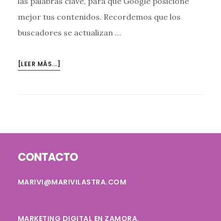
las palabras clave, para que Google posicione
mejor tus contenidos. Recordemos que los
buscadores se actualizan …
ACERCA
[LEER MÁS...]
DEDÓNDE
PONER
LAS
PALABRAS
CLAVE
PARA
Footer
POSICIONAR
CONTACTO
MARIVI@MARIVILASTRA.COM
MARKETING DIGITAL EN ZAMORA.