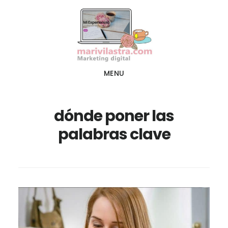
Ir
Ir
al
al
contenido
pie
principal
de
página
MENU
dónde poner las
palabras clave