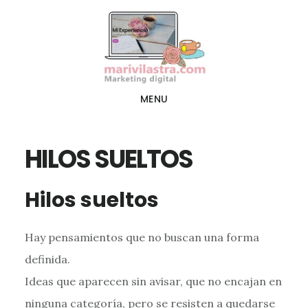
Ir
Ir
al
al
contenido
pie
principal
de
página
MENU
HILOS SUELTOS
Hilos sueltos
Hay pensamientos que no buscan una forma
definida.
Ideas que aparecen sin avisar, que no encajan en
ninguna categoría, pero se resisten a quedarse