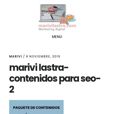
Ir
Ir
al
al
contenido
pie
principal
de
página
MENU
MARIVI
/
8 NOVIEMBRE, 2019
marivi lastra-
contenidos para seo-
2